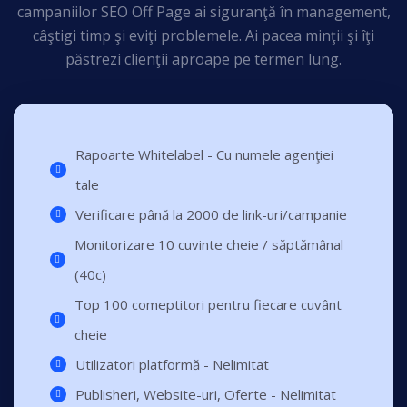
campaniilor SEO Off Page ai siguranţă în management,
câştigi timp şi eviţi problemele. Ai pacea minţii şi îţi
păstrezi clienţii aproape pe termen lung.
Rapoarte Whitelabel - Cu numele agenţiei
tale
Verificare până la 2000 de link-uri/campanie
Monitorizare 10 cuvinte cheie / săptămânal
(40c)
Top 100 comeptitori pentru fiecare cuvânt
cheie
Utilizatori platformă - Nelimitat
Publisheri, Website-uri, Oferte - Nelimitat